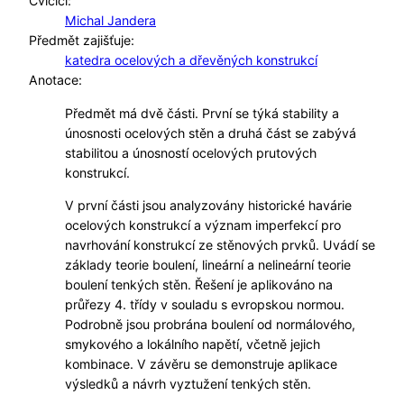
Cvičící:
Michal Jandera
Předmět zajišťuje:
katedra ocelových a dřevěných konstrukcí
Anotace:
Předmět má dvě části. První se týká stability a
únosnosti ocelových stěn a druhá část se zabývá
stabilitou a únosností ocelových prutových
konstrukcí.
V první části jsou analyzovány historické havárie
ocelových konstrukcí a význam imperfekcí pro
navrhování konstrukcí ze stěnových prvků. Uvádí se
základy teorie boulení, lineární a nelineární teorie
boulení tenkých stěn. Řešení je aplikováno na
průřezy 4. třídy v souladu s evropskou normou.
Podrobně jsou probrána boulení od normálového,
smykového a lokálního napětí, včetně jejich
kombinace. V závěru se demonstruje aplikace
výsledků a návrh vyztužení tenkých stěn.