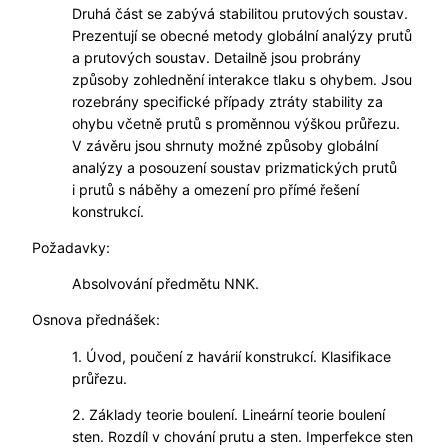
Druhá část se zabývá stabilitou prutových soustav.
Prezentují se obecné metody globální analýzy prutů
a prutových soustav. Detailně jsou probrány
způsoby zohlednění interakce tlaku s ohybem. Jsou
rozebrány specifické případy ztráty stability za
ohybu včetně prutů s proměnnou výškou průřezu.
V závěru jsou shrnuty možné způsoby globální
analýzy a posouzení soustav prizmatických prutů
i prutů s náběhy a omezení pro přímé řešení
konstrukcí.
Požadavky:
Absolvování předmětu NNK.
Osnova přednášek:
1. Úvod, poučení z havárií konstrukcí. Klasifikace
průřezu.
2. Základy teorie boulení. Lineární teorie boulení
sten. Rozdíl v chování prutu a sten. Imperfekce sten