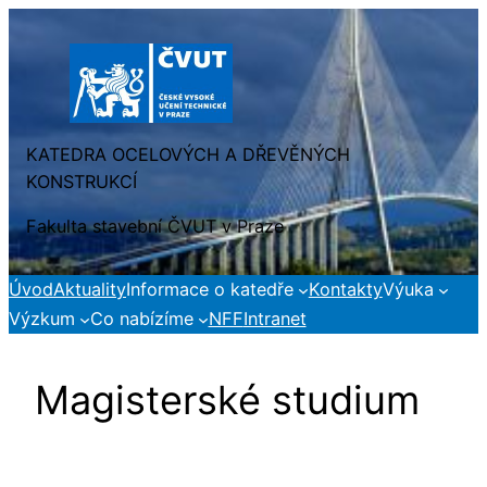
Přeskočit
na
obsah
KATEDRA OCELOVÝCH A DŘEVĚNÝCH
KONSTRUKCÍ
Fakulta stavební ČVUT v Praze
Úvod
Aktuality
Informace o katedře
Kontakty
Výuka
Výzkum
Co nabízíme
NFF
Intranet
Magisterské studium