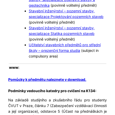
geotechnika
(povinně volitelný předmět)
Stavební inženýrství – pozemní stavby,
specializace Projektování pozemních staveb
(povinně volitelný předmět)
Stavební inženýrství – pozemní stavby,
specializace Statika pozemních staveb
(povinně volitelný předmět)
Učitelství stavebních předmětů pro střední
školy – prezenční forma studia
(subject in
compulsory area)
www:
Pomůcky k předmětu naleznete v download.
Podmínky vedoucího katedry pro cvičení na K134:
Na základě studijního a zkušebního řádu pro studenty
ČVUT v Praze, článku 7 (Zabezpečení vzdělávací činnosti
a její organizace), odstavce 5 (Účast na přednáškách je