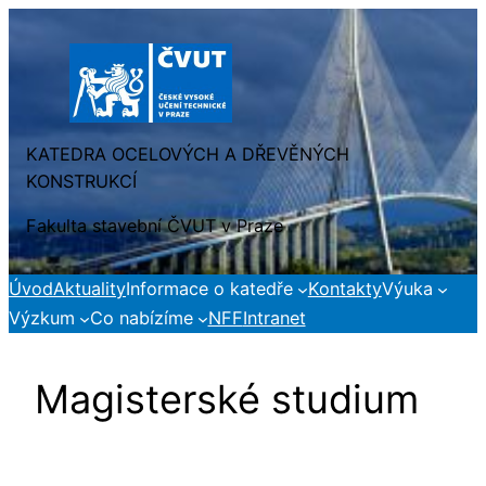
Přeskočit
na
obsah
KATEDRA OCELOVÝCH A DŘEVĚNÝCH
KONSTRUKCÍ
Fakulta stavební ČVUT v Praze
Úvod
Aktuality
Informace o katedře
Kontakty
Výuka
Výzkum
Co nabízíme
NFF
Intranet
Magisterské studium