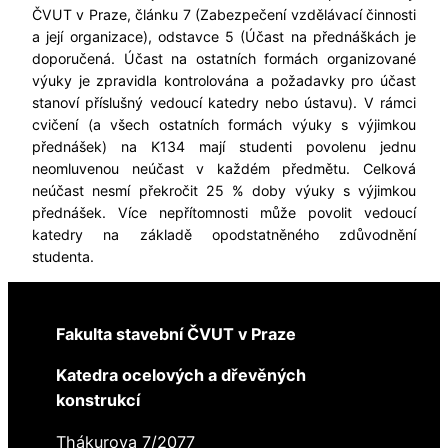
ČVUT v Praze, článku 7 (Zabezpečení vzdělávací činnosti
a její organizace), odstavce 5 (Účast na přednáškách je
doporučená. Účast na ostatních formách organizované
výuky je zpravidla kontrolována a požadavky pro účast
stanoví příslušný vedoucí katedry nebo ústavu). V rámci
cvičení (a všech ostatních formách výuky s výjimkou
přednášek) na K134 mají studenti povolenu jednu
neomluvenou neúčast v každém předmětu. Celková
neúčast nesmí překročit 25 % doby výuky s výjimkou
přednášek. Více nepřítomnosti může povolit vedoucí
katedry na základě opodstatněného zdůvodnění
studenta.
Fakulta stavební ČVUT v Praze
Katedra ocelových a dřevěných
konstrukcí
Thákurova 7/2077