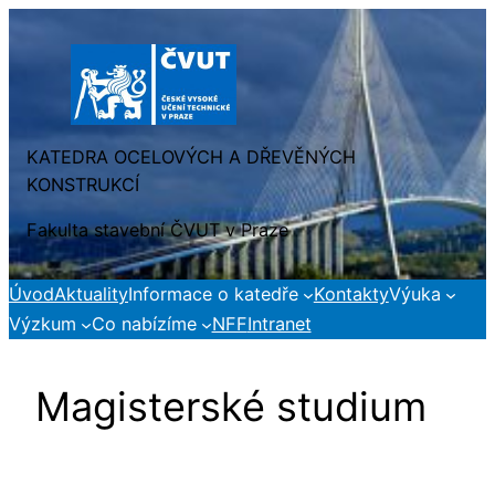
Přeskočit
na
obsah
KATEDRA OCELOVÝCH A DŘEVĚNÝCH
KONSTRUKCÍ
Fakulta stavební ČVUT v Praze
Úvod
Aktuality
Informace o katedře
Kontakty
Výuka
Výzkum
Co nabízíme
NFF
Intranet
Magisterské studium