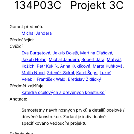
134P03C
Projekt 3C
Garant předmětu:
Michal Jandera
Přednášející:
Cvičící:
Eva Burgetová
,
Jakub Dolejš
,
Martina Eliášová
,
Jakub Holan
,
Michal Jandera
,
Robert Jára
,
Matyáš
Kožich
,
Petr Kuklík
,
Anna Kuklíková
,
Marta Kuříková
,
Malila Noori
,
Zdeněk Sokol
,
Karel Šeps
,
Lukáš
Velebil
,
František Wald
,
Břetislav Židlický
Předmět zajišťuje:
katedra ocelových a dřevěných konstrukcí
Anotace:
Samostatný návrh nosných prvků a detailů ocelové /
dřevěné konstrukce. Zadání je individuálně
specifikováno vedoucím projektu.
Požadavky: