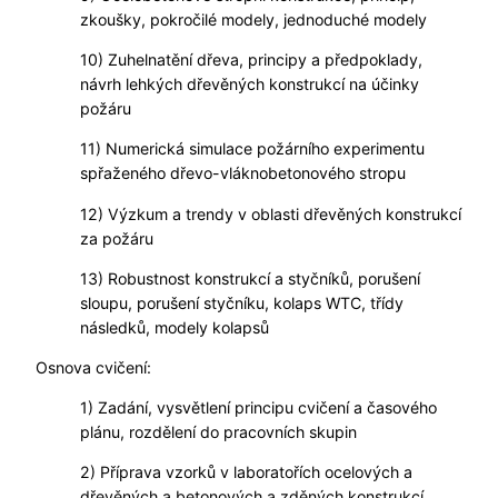
zkoušky, pokročilé modely, jednoduché modely
10) Zuhelnatění dřeva, principy a předpoklady,
návrh lehkých dřevěných konstrukcí na účinky
požáru
11) Numerická simulace požárního experimentu
spřaženého dřevo-vláknobetonového stropu
12) Výzkum a trendy v oblasti dřevěných konstrukcí
za požáru
13) Robustnost konstrukcí a styčníků, porušení
sloupu, porušení styčníku, kolaps WTC, třídy
následků, modely kolapsů
Osnova cvičení:
1) Zadání, vysvětlení principu cvičení a časového
plánu, rozdělení do pracovních skupin
2) Příprava vzorků v laboratořích ocelových a
dřevěných a betonových a zděných konstrukcí