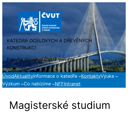
Přeskočit
na
obsah
KATEDRA OCELOVÝCH A DŘEVĚNÝCH
KONSTRUKCÍ
Fakulta stavební ČVUT v Praze
Úvod
Aktuality
Informace o katedře
Kontakty
Výuka
Výzkum
Co nabízíme
NFF
Intranet
Magisterské studium