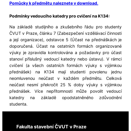
Pomůcky k předmětu naleznete v download.
Podmínky vedoucího katedry pro cvičení na K134:
Na základě studijního a zkušebního řádu pro studenty
ČVUT v Praze, článku 7 (Zabezpečení vzdělávací činnosti
a její organizace), odstavce 5 (Účast na přednáškách je
doporučená. Účast na ostatních formách organizované
výuky je zpravidla kontrolována a požadavky pro účast
stanoví příslušný vedoucí katedry nebo ústavu). V rámci
cvičení (a všech ostatních formách výuky s výjimkou
přednášek) na K134 mají studenti povolenu jednu
neomluvenou neúčast v každém předmětu. Celková
neúčast nesmí překročit 25 % doby výuky s výjimkou
přednášek. Více nepřítomnosti může povolit vedoucí
katedry na základě opodstatněného zdůvodnění
studenta.
Fakulta stavební ČVUT v Praze