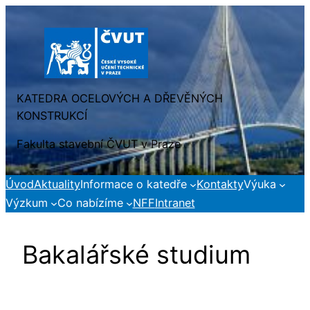
Přeskočit
na
obsah
KATEDRA OCELOVÝCH A DŘEVĚNÝCH
KONSTRUKCÍ
Fakulta stavební ČVUT v Praze
Úvod
Aktuality
Informace o katedře
Kontakty
Výuka
Výzkum
Co nabízíme
NFF
Intranet
Bakalářské studium