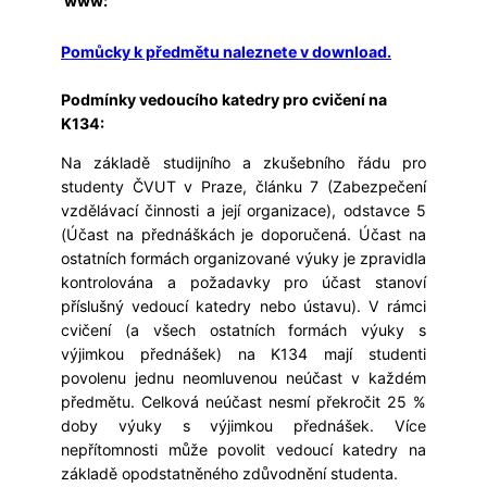
www:
Pomůcky k předmětu naleznete v download.
Podmínky vedoucího katedry pro cvičení na
K134:
Na základě studijního a zkušebního řádu pro
studenty ČVUT v Praze, článku 7 (Zabezpečení
vzdělávací činnosti a její organizace), odstavce 5
(Účast na přednáškách je doporučená. Účast na
ostatních formách organizované výuky je zpravidla
kontrolována a požadavky pro účast stanoví
příslušný vedoucí katedry nebo ústavu). V rámci
cvičení (a všech ostatních formách výuky s
výjimkou přednášek) na K134 mají studenti
povolenu jednu neomluvenou neúčast v každém
předmětu. Celková neúčast nesmí překročit 25 %
doby výuky s výjimkou přednášek. Více
nepřítomnosti může povolit vedoucí katedry na
základě opodstatněného zdůvodnění studenta.