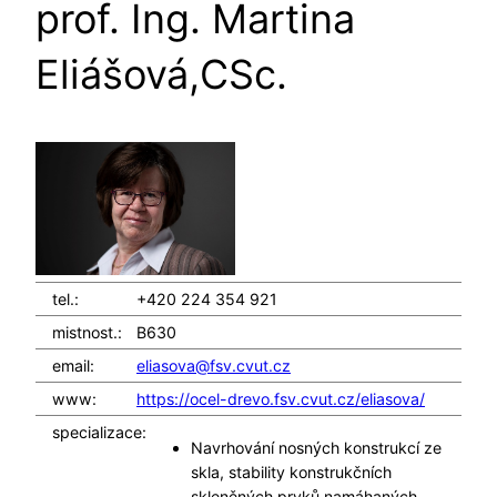
prof. Ing. Martina
Eliášová,CSc.
tel.:
+420 224 354 921
mistnost.:
B630
email:
eliasova@fsv.cvut.cz
www:
https://ocel-drevo.fsv.cvut.cz/eliasova/
specializace:
Navrhování nosných konstrukcí ze
skla, stability konstrukčních
skleněných prvků namáhaných