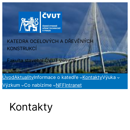
Přeskočit
na
obsah
KATEDRA OCELOVÝCH A DŘEVĚNÝCH
KONSTRUKCÍ
Fakulta stavební ČVUT v Praze
Úvod
Aktuality
Informace o katedře
Kontakty
Výuka
Výzkum
Co nabízíme
NFF
Intranet
Kontakty