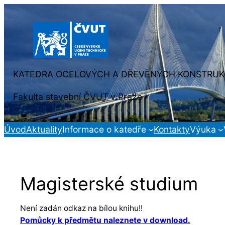
Přeskočit
na
obsah
KATEDRA OCELOVÝCH A DŘEVĚNÝCH KONSTRUK
Fakulta stavební ČVUT v Praze
Úvod
Aktuality
Informace o katedře
Kontakty
Výuka
Magisterské studium
Není zadán odkaz na bílou knihu!!
Pomůcky k předmětu naleznete v download.